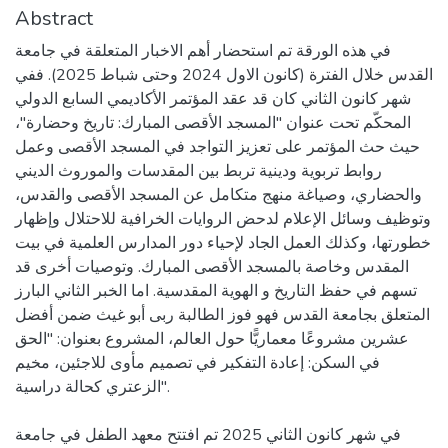
Abstract
في هذه الورقة تم استحضار أهم الاخبار المتعلقة في جامعة
القدس خلال الفترة (كانون الاول 2024 وحتى شباط 2025). ففي
شهر كانون الثاني كان قد عقد المؤتمر الأكاديمي السابع الدولي
المحكّم تحت عنوان "المسجد الأقصى المبارك: تاريخ وحضارة"،
حيث حث المؤتمر على تعزيز التواجد في المسجد الأقصى وعمل
روابط تربوية ودينية تربط بين المقدسات والموروث الديني
والحضاري، وصياغة منهج متكامل عن المسجد الأقصى والقدس،
وتوظيف وسائل الإعلام لدحض الروايات الخرافية للاحتلال وإظهار
خطورتها، وكذلك العمل الجاد لإحياء دور المدارس العلمية في بيت
المقدس وخاصة بالمسجد الأقصى المبارك. وتوصيات أخرى قد
تسهم في حفظ التاريخ و الهوية المقدسية. اما الخبر الثاني البارز
المتعلق بجامعة القدس فهو فوز الطالبة ربى أبو غيث ضمن أفضل
عشرين مشروعًا معماريًّا حول العالم، المشروع بعنوان: "الحق
في السكن: إعادة التفكير في تصميم مأوى للاجئين، مخيم
الزعتري كحالة دراسية".
في شهر كانون الثاني 2025 تم افتتح معهد الطفل في جامعة