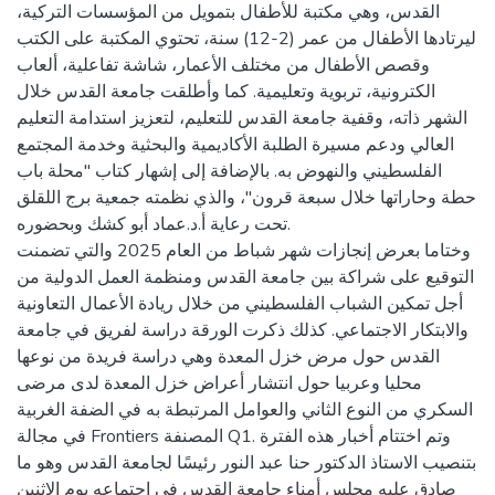
القدس، وهي مكتبة للأطفال بتمويل من المؤسسات التركية،
ليرتادها الأطفال من عمر (2-12) سنة، تحتوي المكتبة على الكتب
وقصص الأطفال من مختلف الأعمار، شاشة تفاعلية، ألعاب
الكترونية، تربوية وتعليمية. كما وأطلقت جامعة القدس خلال
الشهر ذاته، وقفية جامعة القدس للتعليم، لتعزيز استدامة التعليم
العالي ودعم مسيرة الطلبة الأكاديمية والبحثية وخدمة المجتمع
الفلسطيني والنهوض به. بالإضافة إلى إشهار كتاب "محلة باب
حطة وحاراتها خلال سبعة قرون"، والذي نظمته جمعية برج اللقلق
تحت رعاية أ.د.عماد أبو كشك وبحضوره.
وختاما بعرض إنجازات شهر شباط من العام 2025 والتي تضمنت
التوقيع على شراكة بين جامعة القدس ومنظمة العمل الدولية من
أجل تمكين الشباب الفلسطيني من خلال ريادة الأعمال التعاونية
والابتكار الاجتماعي. كذلك ذكرت الورقة دراسة لفريق في جامعة
القدس حول مرض خزل المعدة وهي دراسة فريدة من نوعها
محليا وعربيا حول انتشار أعراض خزل المعدة لدى مرضى
السكري من النوع الثاني والعوامل المرتبطة به في الضفة الغربية
في مجالة Frontiers المصنفة Q1. وتم اختتام أخبار هذه الفترة
بتنصيب الاستاذ الدكتور حنا عبد النور رئيسًا لجامعة القدس وهو ما
صادق عليه مجلس أمناء جامعة القدس في اجتماعه يوم الاثنين