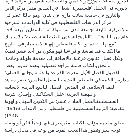
أ.د.نور مصالحة، مؤرّخ وأكاديمي وكاتب فلسطيني من مواليد قرية
دبورية في الجليل (فلسطين). أشغل في السابق مدير مركز الدين
والتاريخ في جامعة سانت ماري في لندن، وهو حاليًا عضو في
مركز الدراسات الفلسطينية في كلية الدراسات الشرقية
والإفريقية التابعة لجامعة لندن. من مؤلفاته: "فلسطين أربعة آلاف
عام من التاريخ"، و "التاريخ الشفهي للنكبة الفلسطينية" بالاشتراك
مع نهلة عبده، و "نكبة فلسطين: إنهاء الاستعمار في التاريخ".
أما الكتاب قيد نقاشنا و قراءتنا فهو مكون من أحد عشر فصلا،
ولكل فصل عناوين فرعية، بالإضافة إلى مقدمة طويلة وخاتمة.
وألحق بالكتاب قائمة مراجع تفصيلية. وهذه عناوين بعض
الفصول:الفصل الأول: معرفة القراءة والكتابة وجانبها العملي؛
مدارس الكتبة في فلسطين القديمة. الفصل الخامس: عصر معاهد
الفقه الإسلامي في القدس. الفصل التاسع: التربية الإنسانية
والنهضة العربية: خليل السكاكيني وإصلاح التربية
الفلسطينية.الفصل الحادي عشر: بين التكوين المهني والهوية
الثقافية؛ التربية الفلسطينية في فلسطين زمن الانتداب (1918–
1948).
تنطلق مقدمة مؤلف الكتاب بفكرة نرى فيها زخماً فكرياً وبوصلة
توجه سير وتطور هذا البحث الفريد من نوعه في مجال دراسة