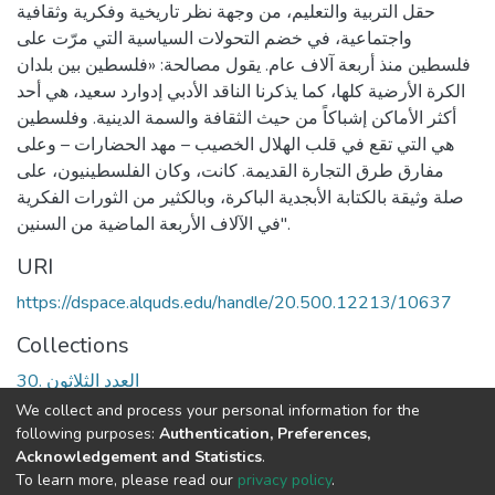
حقل التربية والتعليم، من وجهة نظر تاريخية وفكرية وثقافية
واجتماعية، في خضم التحولات السياسية التي مرّت على
فلسطين منذ أربعة آلاف عام. يقول مصالحة: «فلسطين بين بلدان
الكرة الأرضية كلها، كما يذكرنا الناقد الأدبي إدوارد سعيد، هي أحد
أكثر الأماكن إشباكاً من حيث الثقافة والسمة الدينية. وفلسطين
هي التي تقع في قلب الهلال الخصيب – مهد الحضارات – وعلى
مفارق طرق التجارة القديمة. كانت، وكان الفلسطينيون، على
صلة وثيقة بالكتابة الأبجدية الباكرة، وبالكثير من الثورات الفكرية
في الآلاف الأربعة الماضية من السنين".
URI
https://dspace.alquds.edu/handle/20.500.12213/10637
Collections
العدد الثلاثون .30
We collect and process your personal information for the
Full item page
following purposes:
Authentication, Preferences,
Acknowledgement and Statistics
.
To learn more, please read our
privacy policy
.