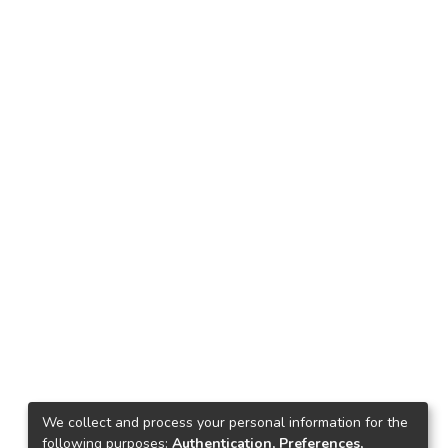
We collect and process your personal information for the
following purposes:
Authentication, Preferences,