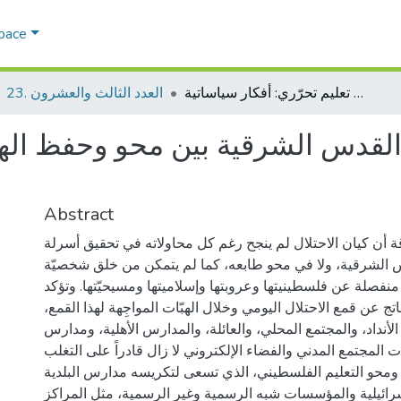
Space
الصراع على التعليم في القدس الشرقية بين محو وحفظ الهوية الفلسطينية عبر تعليم تحرّري: أفكار سياساتية
23. العدد الثالث والعشرون
القدس الشرقية بين محو وحفظ الهو
Abstract
قة أن كيان الاحتلال لم ينجح رغم كل محاولاته في تحقيق أسرلة
س الشرقية، ولا في محو طابعه، كما لم يتمكن من خلق شخصيّة
منفصلة عن فلسطينيتها وعروبتها وإسلاميتها ومسيحيّتها. وتؤكد
ناتج عن قمع الاحتلال اليومي وخلال الهبّات المواجِهة لهذا القمع،
الأنداد، والمجتمع المحلي، والعائلة، والمدارس الأهلية، ومدارس
المجتمع المدني والفضاء الإلكتروني لا زال قادراً على التغلب
ومحو التعليم الفلسطيني، الذي تسعى لتكريسه مدارس البلدية
رائيلية والمؤسسات شبه الرسمية وغير الرسمية، مثل المراكز