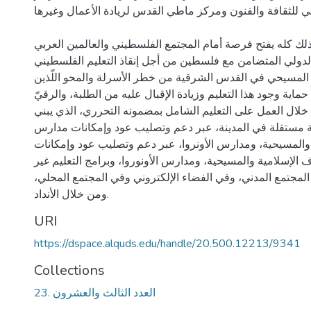
لي للثقافة والفنون ومركز ماطي القدس لريادة الأعمال وغيرها.
لك كله يفتح فرصة أمام المجتمع الفلسطيني والعالمين العربي
لدولي المتضامن مع فلسطين من أجل إنقاذ التعليم الفلسطيني
 المسيحي في القدس الشرقية من خطر الأسرلة والمحو اللّذين
ً حماية وجود هذا التعليم وزيادة الإقبال عليه من الطلبة، والرقيّ
خلال العمل على التعليم الشامل بمضمونه التحرري، الذي يبني
مستقلة في المدينة، عبر دعم وتصليب عود وإمكانات مدارس
 والمسيحية، ومدارس الأونروا، عبر دعم وتصليب عود وإمكانات
الإسلامية والمسيحية، ومدارس الأونوروا، وبرامج التعليم غير
مجتمع المدني، وفي الفضاء الإلكتروني وفي المجتمع المحلي،
ومن خلال الأنداد.
URI
https://dspace.alquds.edu/handle/20.500.12213/9341
Collections
23. العدد الثالث والعشرون