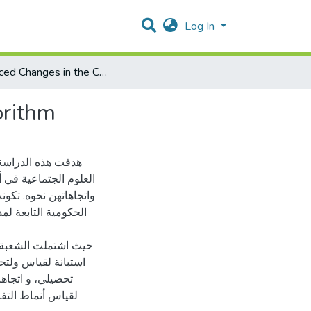
Log In
Reduced Changes in the Carrier of Steganography Algorithm
orithm
هدفت هذه الدراسة 
العلوم الجتماعية في
واتجاهاتهن نحوه. تك
استبانة لقياس ولتح
تحصيلي، و اتجاها
لقياس أنماط التف