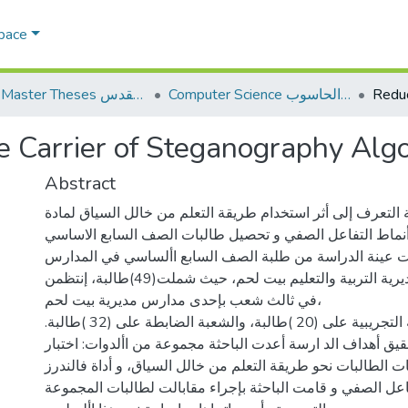
Space
Computer Science علم الحاسوب
AQU Master Theses الرسائل الجامعية الخاصة بجامعة القدس
e Carrier of Steganography Alg
Abstract
التعرف إلى أثر استخدام طريقة التعلم من خالل السياق لمادة
 أنماط التفاعل الصفي و تحصيل طالبات الصف السابع الاساسي
ونت عينة الدراسة من طلبة الصف السابع األساسي في المدارس
الحكومية التابعة لمديرية التربية والتعليم بيت لحم، حيث شملت(49)طالبة، إنتظمن
في ثالث شعب بإحدى مدارس مديرية بيت لحم،
حيث اشتملت الشعبة التجريبية على (20 )طالبة، والشعبة الضابطة على (32 )طالبة.
قيق أهداف الد ارسة أعدت الباحثة مجموعة من األدوات: اختبار
ت الطالبات نحو طريقة التعلم من خالل السياق، و أداة فالندرز
اعل الصفي و قامت الباحثة بإجراء مقابالت لطالبات المجموعة