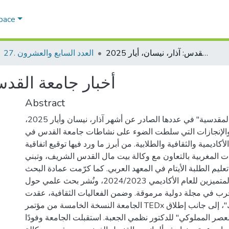
Space
أخبار جامعة القدس: آذار، نيسان، أيار 2025
العدد السابع والعشرون .27
أخبار جامعة القدس: آ
Abstract
تضمنت مجلة "المقدسية" في عددها الصادر عن أشهر آذار، نيسان وأيار 2025،
والإنجازات التي سلطت الضوء على نشاطات جامعة القدس في
كاديمية والثقافية والطلابية. من أبرز ما ورد فيها توقيع اتفاقية
 المغربية بالتعاون مع وكالة بيت مال القدس الشريف، وتبني
عليم الطلبة الأيتام في المعهد العربي. كما كرّمت عمادة البحث
العلمي الباحثين المتميزين للعام الأكاديمي 2024/2023، ونُشر بحث علمي حول
 الحرب في مجلة دولية مرموقة. وضمن الفعاليات الثقافية، عقدت
الجامعة النسخة الخامسة من مؤتمر TEDx بعنوان "تكلم لأراك"، إلى جانب إطلاق
صر المملوكي" للدكتور نظمي الجعبة. استقبلت الجامعة وفودًا