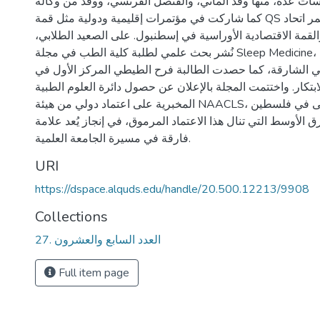
عدة، منها وفد ألماني، والقنصل الفرنسي، ووفد من وكالة GIZ،
كما شاركت في مؤتمرات إقليمية ودولية مثل قمة QS بالكويت، ومؤتمر اتحاد
القمة الاقتصادية الأوراسية في إسطنبول. على الصعيد الطلابي،
نُشر بحث علمي لطلبة كلية الطب في مجلة Sleep Medicine، وفازت الطالبة ميرا
في الشارقة، كما حصدت الطالبة فرح الطيطي المركز الأول في
لابتكار. واختتمت المجلة بالإعلان عن حصول دائرة العلوم الطبية
المخبرية على اعتماد دولي من هيئة NAACLS، لتصبح بذلك الأولى في فلسطين
ق الأوسط التي تنال هذا الاعتماد المرموق، في إنجاز يُعد علامة
فارقة في مسيرة الجامعة العلمية.
URI
https://dspace.alquds.edu/handle/20.500.12213/9908
Collections
العدد السابع والعشرون .27
Full item page