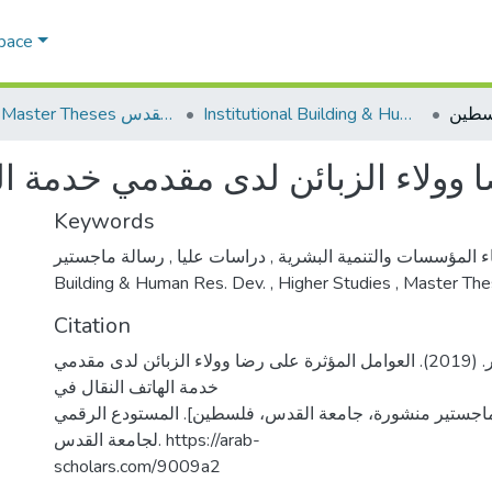
Space
Institutional Building & Human Res. Dev. بناء مؤسسات وتنمية موارد بشرية
AQU Master Theses الرسائل الجامعية الخاصة بجامعة القدس
ا وولاء الزبائن لدى مقدمي خدمة ا
Keywords
,
دراسات عليا
,
اء المؤسسات والتنمية البشرية
Building & Human Res. Dev.
,
Higher Studies
,
Master The
Citation
خيرالدين، دعاء انور. (2019). العوامل المؤثرة على رضا وولاء الزبائن لدى مقدمي
خدمة الهاتف النقال في
اجستير منشورة، جامعة القدس، فلسطين]. المستودع الرقمي
لجامعة القدس. https://arab-
scholars.com/9009a2