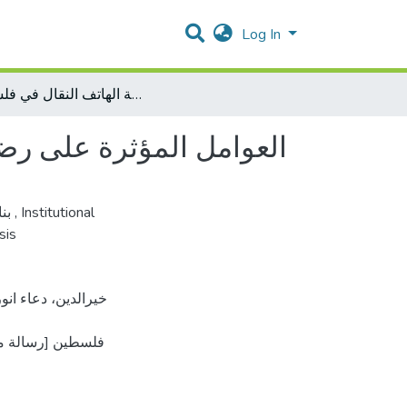
Log In
العوامل المؤثرة على رضا وولاء الزبائن لدى مقدمي خدمة الهاتف النقال في فلسطين
العوامل المؤثرة على رض
بن
رسالة ماجستير
,
Institutional
sis
فلسطين [رسالة م