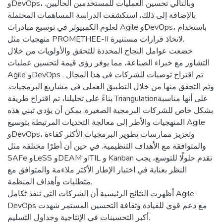
وDevOps، وبالتالي تحسين العمليات للمستخدمين الحاليين.
بالإضافة إلى ذلك، استكشفت الدراسة المساهمات المحتملة
لعلوم الكمبيوتر في توسيع مبادرات Agile وDevOps، باستخدام
منهجيات مثل PROMETHEE-II لاتخاذ قرارات مستنيرة.
خضعت عوامل النجاح المحددة للتحقق والأولويات من خلال
التشاور مع خبراء الصناعة، مما يوفر رؤى قيمة لتحسين عمليات
Agile وDevOps . تم اقتراح توصيات للشركات في هذا المجال
وتم التحقق منها من خلال التطبيق العملي في مشاريع البرمجيات.
بناءً على تحليلنا، تم اقتراح طريقة Triangulationعلى أنها مناسبة
بشكل خاص للشركات البرمجية الصغيرة. يمكن أن يؤدي تبني هذه
المنهجيات والأطر إلى معالجة التحديات المرتبطة بتوسيع Agile
وDevOps، وتعزيز ممارسات تطوير البرمجيات الأكثر كفاءة
والمتوافقة مع الأهداف التنظيمية. في حين أن أطرًا مختلفة مثل
SAFe وLeSS وDEAM وITIL و Kanban تقدم حلولًا للتوسع، يجب
النظر بعناية في اختيار الإطار الأكثر ملاءمة والمتوافق مع
متطلبات وأهداف المنظمة.
أظهرت النتائج الرئيسية أن الشركات التي تنفذ تكامل Agile-
DevOps مع دعم قوي للقيادة وثقافة التحسين المستمر شهدت
أكبر التحسينات في الإنتاجية وجداول التسليم.