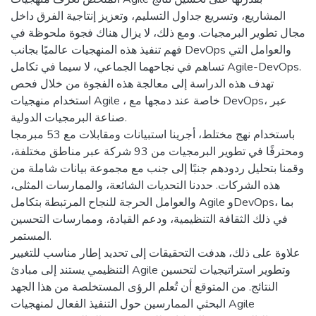
المشاريع، وتسريع جداول التسليم، وتعزيز إنتاجية الفرق داخل
مجال تطوير البرمجيات. ومع ذلك، لا يزال هناك فجوة ملحوظة في
فهم تنفيذ هذه المنهجيات عالميًا بجانب DevOps والعوامل التي
تساهم في نجاحهما الجماعي، لا سيما في تكامل Agile-DevOps.
تهدف هذه الدراسة إلى معالجة هذه الفجوة من خلال فحص
استخدام منهجيات Agile ، خاصة عند دمجها مع DevOps، عبر
صناعة البرمجيات الدولية.
باستخدام نهج مختلط، أجرينا استبيانات ومقابلات مع 53 مبرمجا
ومحترفًا في تطوير البرمجيات من 93 شركة عبر مناطق مختلفة،
وقمنا بتحليل ردودهم جنبًا إلى جنب مع مجموعة بيانات شاملة من
هذه الشركات. حددنا التحديات الشائعة، والممارسات المثلى،
والعوامل الحرجة للنجاح المرتبطة بتكامل Agile وDevOps، بما
في ذلك الثقافة التنظيمية، ودعم القيادة، وممارسات التحسين
المستمر.
علاوة على ذلك، هدفت التحقيقات إلى تحديد إطار مناسب للتغيير
التنظيمي يستند إلى مبادئ Agile وتطوير استراتيجيات لتحسين
النتائج. من المتوقع أن تُعلم الرؤى المستخلصة من هذا الجهد
البحثي الممارسين حول التنفيذ الفعال لمنهجيات Agile