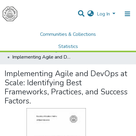
Log In
Communities & Collections
Home
Dissertations & Theses الرسائل الجامعية
AQU Master Theses الرسائل الجامعية الخاصة بجامعة القدس
Statistics
Computer Science علم الحاسوب
Implementing Agile and DevOps at Scale: Identifying Best Frameworks, Practices, and Success Factors.
All of DSpace
Implementing Agile and DevOps at
Scale: Identifying Best
Frameworks, Practices, and Success
Factors.