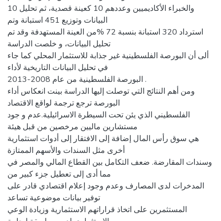
10 والخبراء الأكاديميين وعددهم 10 كعينة قصدية، ثم تحليل
البيانات وتوزيع 451 استبانة وتم
استرداد 320 استبانة بنسبة 72 %من العينة المستهدفة وقد تم
تحليل البيانات، و خلصت الدراسة
ألى أن البورصة الفلسطينية غير جذابة للاستثمار المحلي كما جاء
في تحليل البيانات التاريخية لأداء
البورصة الفلسطينية من عام 2008-2013 .
ومن أهم النتائج التي توصلت إليها الدراسة بينت انعكاس أداء
البورصة ترجع ترجمة لواقع الاقتصاد
الفلسطيني الذي يئن تحت السيطرة الاسرائيلية.عدم و جود
مستشارين ماليين مرخصين من قبل هيئة
هي سوق رأس المال إضافة إلى الافتقار إلى أدوات استثمارية
أخرى مثل السندات والأسهم الممتازة
وسندات المقارضة. ضعف التكامل بين القطاع المالي والمصر في
مما أدى إلى تعطيل جزء كبير من
المدخرات لدى المصارف وعدم وجود إعلام اقتصادي قادر على
توفير بيانات موضوعية تساعد
المستثمرين على اتخاذ قراراتهم الاستثمارية وزيادة الوعي