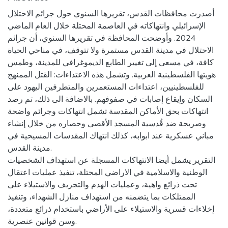
أصدرت محافظات القدس، تقريرها السنوي حول جرائم الاحتلال
الإسرائيلي وانتهاكاته في العاصمة المحتلة خلال العام الماضي
2024. وأوضحت المحافظة في تقريرها السنوي، أن جرائم
الاحتلال في مدينة القدس مستمرة ولا تتوقف، في مناحي الحياة
كافة، في مسعى إلى تغيير الطابع الديموغرافي للمدينة، وطمس
هويتها الفلسطينية العربية. وتشمل هذه الاعتداءات: القتل الممنهج
للفلسطينيين، اعتداءات المستعمرين والمتطرفين اليهود على
السكان وإيقاع إصابات في صفوفهم. بالاضافة الى ذلك، تم رصد
انتهاكات بحق الأماكن المقدسة تشمل انتهاكات وجرائم واضحة
وصريحة ضد قُدسية المسجد الأقصى وحصاره من خلال إنشاء
مباني عسكرية عند ابوابه، كذلك انتهاك المقدسات المسيحية في
مدينة القدس.
التقرير يشمل أيضا الانتهاكات المسجلة عن استهداف الشخصيات
الوطنية والاسلامية في الاراضي المحتلة، تنفيذ عمليات اعتقال
تحت ذرائع واهية، وعمليات الهدم والتجريف والاستيلاء على
الممتلكات بما يتضمنه من استهداف منازل الشهداء، وتنفيذ
إخلاءات قسرية والاستيلاء على الأراضي باستخدام ذرائع متعددة،
وسن قوانين عنصرية.