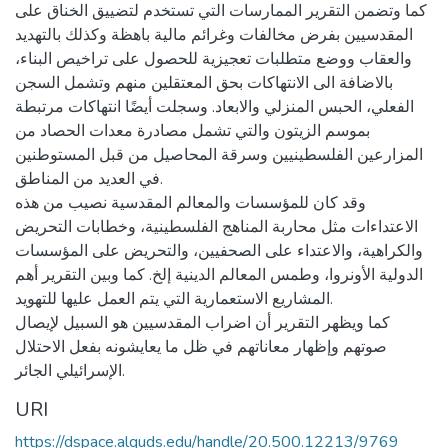
كما وتضمن التقرير الممارسات التي تستخدم لتضييق الخناق على
المقدسيين بفرض مخالفات وغرائم مالية باهظة وكذلك بالتهديد
والعقاب ووضع متطلبات تعجيزية للحصول على تراخيص البناء،
بالاضافة الى الانتهاكات بحق المعتقلين منهم وتشمل السجن
الفعلي، الحبس المنزلي والابعاد. وسجلت أيضًا انتهاكات مرتبطة
بموسم الزيتون والتي تشمل مصادرة معدات الحصاد من
المزارعين الفلسطينيين وسرقة المحاصيل من قبل المستوطنين
في العديد من المناطق.
وقد كان للمؤسسات والمعالم المقدسية نصيب من هذه
الاعتداءات مثل محاربة المناهج الفلسطينية، وخطابات التحريض
والكراهية، والاعتداء على الصحفيين، والتحريض على المؤسسات
الدولية الأونروا، وطمس المعالم الدينية إلخ. كما وبين التقرير أهم
المشاريع الاستعمارية التي يتم العمل عليها للتهويد.
كما ويظهر التقرير أن اضراب المقدسيين هو السبيل لإيصال
صوتهم وإظهار معاناتهم في ظل ما يعايشونه بفعل الاحتلال
الإسرائيلي الجائر.
URI
https://dspace.alquds.edu/handle/20.500.12213/9769