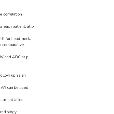
ve correlation
r each patient, at p
40 for head-neck,
 a comparative
SUV and ADC at p
ollow up as an
 DWI can be used
eatment after
 radiology