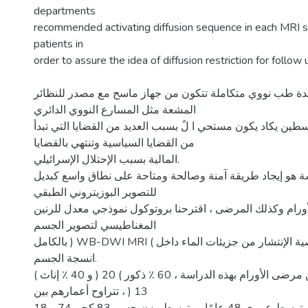
departments
recommended activating diffusion sequence in each MRI s
patients in
order to assure the idea of diffusion restriction for follow
ة طب نووي متكاملة تتكون من جهاز ماسح مع مصدر للنظائر
المشعة مثل المسارع النووي الدائري
طين يكاد يكون مستحي ا لً بسبب العديد من القضايا التي تبدأ
من القضايا السياسية وتنتهي بالقضايا
المالية بسبب الإحتلال الإسرائيلي.
ة هو إيجاد طريقة آمنة وصالحة ومتاحة على نطاق واسع كبديل
للتصوير البوزيتروني الطبقي
أورام وكذلك المرضى ، اقترحنا بروتوكول نموذجي معدل للرنين
المغناطيسي لتصوير الجسم
بالكامل ) WB-DWI MRI ( لاستسغلال خاصية الإنتشار من جزيئات الماء داخل
انسجة الجسم.
شارك 33 مريضًا من مرضى الأورام بهذه الدراسة ، 60 ٪ ذكور ) 20 ( و 40 ٪ إناث )
13 ( ، تتراوح أعمارهم بين