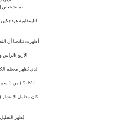
تم تشخيص إصا
الليمفاوية هودجكين 
الأربع )الرأس 
يُظهر التحليل 