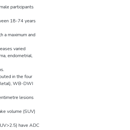
ale participants
tween 18-74 years
ith a maximum and
seases varied
a, endometrial,
ns.
uted in the four
keletal), WB-DWI
centimetre lesions
take volume (SUV)
(SUV>2.5) have ADC