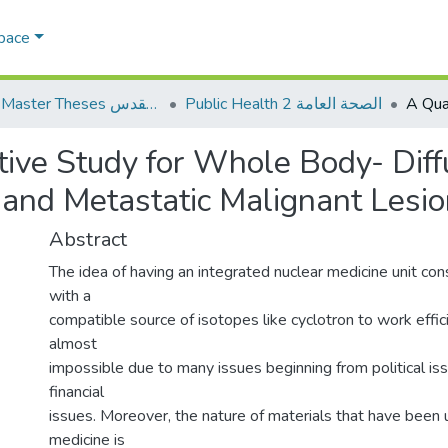
Space
Public Health 2 الصحة العامة
AQU Master Theses الرسائل الجامعية الخاصة بجامعة القدس
tive Study for Whole Body- Dif
y and Metastatic Malignant Lesi
Abstract
The idea of having an integrated nuclear medicine unit con
with a
compatible source of isotopes like cyclotron to work effici
almost
impossible due to many issues beginning from political is
financial
issues. Moreover, the nature of materials that have been 
medicine is