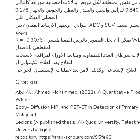
ني في نفس المنطقة لكل مريض بدلالات إحصائية موزعة كالتالي
0.178 و 0.434 و 0.606 و 0.840 للرأس والعنق والصدر والبطن والحوض والجهاز
العضلي الهيكلي على
التوالي ، ويظهر الارتباط المقارن بين ADC و SUV وجود ارتباط سلبي بقيمة p <0.05
وقيمة
R = -0.3073 . يمكن أن يحل التصوير بالرنين المغناطيسي WB-DWI محل التصوير
المقطعي بالإصدار
ات سرطان الغدد الليمفاوية ومتابعة الأورام لمراقبة الاستجابة
للعلاج بعد العلاج الكيميائي أو
العلاج الإشعاعي وكذلك الأمر بعد عمليات الإستئصال الجراحي.
Citation
Abu Ali، Ahmed Mohammed. (2022). A Quantitative Pros
Whole
Body- Diffusion MRI and PET-CT in Detection of Primary
Malignant
Lesions [A published thesis, Al-Quds University, Palesti
University digital
repository https://arab-scholars.com/95fe63