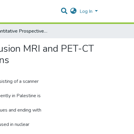
Log In
A Quantitative Prospective Study for Whole Body- Diffusion MRI and PET-CT in Detection of Primary and Metastatic Malignant Lesions
fusion MRI and PET-CT
ons
sisting of a scanner
ently in Palestine is
sues and ending with
used in nuclear