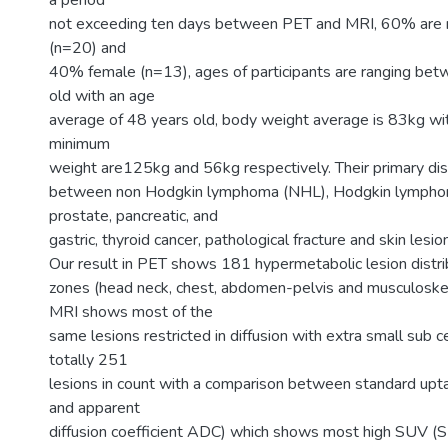
a period
not exceeding ten days between PET and MRI, 60% are m
(n=20) and
40% female (n=13), ages of participants are ranging be
old with an age
average of 48 years old, body weight average is 83kg w
minimum
weight are125kg and 56kg respectively. Their primary di
between non Hodgkin lymphoma (NHL), Hodgkin lymphom
prostate, pancreatic, and
gastric, thyroid cancer, pathological fracture and skin lesio
Our result in PET shows 181 hypermetabolic lesion distrib
zones (head neck, chest, abdomen-pelvis and musculos
MRI shows most of the
same lesions restricted in diffusion with extra small sub 
totally 251
lesions in count with a comparison between standard up
and apparent
diffusion coefficient ADC) which shows most high SUV 