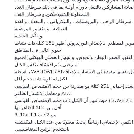
18 - 74 عامًا بمتوسط عمري 48 عامًا ومتوسط وزن جسم 83 كجم .
بة المشاركين بالفعل بأورام أولية بما في ذلك سرطان الغدد
الليمفاوية اللاهودجكين،و سرطان الغدد
، سرطان الرحم ، والبروستات ، والبنكرياس ، والمعدة ، والغدة
الدرقية ، والكسور المرضية ،
والكُتل الجلدية.
أظهرت نتائجنا أن التصوير المقطعي بالإصدار البوزيتروني أظهر 181 كتلة ذات نشاط
حيوي عالي في المناطق
والعنق، الصدر، البطن والحوض، والجهاز العضلي الهيكلي( لجميع
المرضى ، تم اكتشاف نفس الكتل
بواسطة WB-DWI MRI الذي يُظهر معظم الكتل نفسها مقيدة في الانتشار بالإضافة
لكتل لمفاوية ذات حجم أقل
من 1 سم بعدد إجمالي 251 كتلة مع مقارنة بين حجم الامتصاص القياسي ) SUV (
ومعامل الانتشار الظاهر ADC
حيث تبين أن الكتل ذات حجم الإمتصاص القياسي ) SUV> 2.5 ( كان معامل الإنتشار
الظاهر لها ADC أقل من
3-10× 1.1 مم 2 / ث.
الكمي الإحصائي ارتباطًا إيجابيًا معنويًا بين عدد الكتل المكتشفة
باستخدم الرنين المغناطيسي