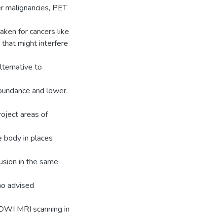
her malignancies, PET
ken for cancers like
s that might interfere
lternative to
 abundance and lower
oject areas of
e body in places
fusion in the same
ho advised
-DWI MRI scanning in