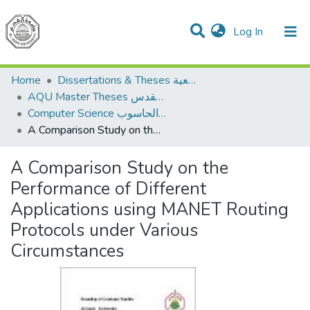
(current)
Log In
Communities & Collections
All of DSpace
Home
Dissertations & Theses الرسائل الجامعية
AQU Master Theses الرسائل الجامعية الخاصة بجامعة القدس
Computer Science علم الحاسوب
A Comparison Study on the Performance of Different Applications using MANET Routing Protocols under Various Circumstances
A Comparison Study on the
Performance of Different
Applications using MANET Routing
Protocols under Various
Circumstances