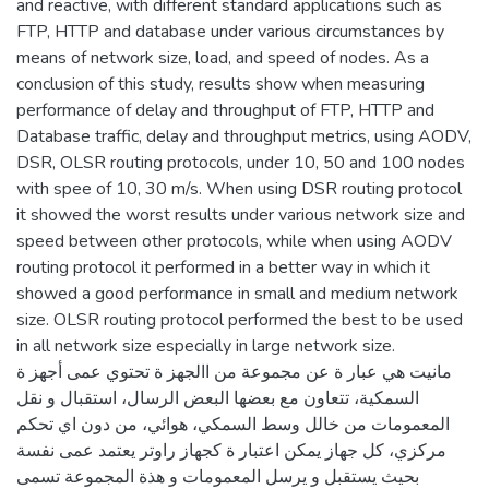
and reactive, with different standard applications such as
FTP, HTTP and database under various circumstances by
means of network size, load, and speed of nodes. As a
conclusion of this study, results show when measuring
performance of delay and throughput of FTP, HTTP and
Database traffic, delay and throughput metrics, using AODV,
DSR, OLSR routing protocols, under 10, 50 and 100 nodes
with spee of 10, 30 m/s. When using DSR routing protocol
it showed the worst results under various network size and
speed between other protocols, while when using AODV
routing protocol it performed in a better way in which it
showed a good performance in small and medium network
size. OLSR routing protocol performed the best to be used
in all network size especially in large network size.
مانيت هي عبار ة عن مجموعة من االجهز ة تحتوي عمى أجهز ة
السمكية، تتعاون مع بعضها البعض الرسال، استقبال و نقل
المعمومات من خالل وسط السمكي، هوائي، من دون اي تحكم
مركزي، كل جهاز يمكن اعتبار ة كجهاز راوتر يعتمد عمى نفسة
بحيث يستقبل و يرسل المعمومات و هذة المجموعة تسمى