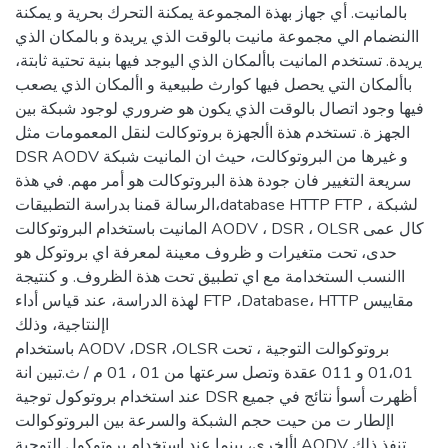
بالمانيت. أي جهاز بهذة المجموعة يمكنة التحرك بحرية و يمكنة
االنضمام الي مجموعة مانيت بالوقت الذي يريدة و بالمكان الذي
يريدة. تستخدم المانيت باألمكان الذي اليوجد فيها بنية تحتية ثابتة،
باألمكان التي يحصل فيها كوارث طبيعية و األمكان الذي يصعب
فيها وجود اتصال بالوقت الذي يكون هو ضروري لوجود شبكة بين
الجهز ة. تستخدم هذة األجهزة بروتوكالت لنقل المعمومات مثل
DSR AODV و غيرها من البروتوكالت، حيث ان المانيت شبكة
سريعة التغيير فان جودة هذة البروتوكالت هو أمر مهم. في هذة
الرسالة قمنا بدراسة التطبيقات،database HTTP FTP ، لشبكة
المانيت باستخدام البروتوكالت AODV ، DSR ، OLSR كال عمى
حدى، تحت متغيرات و ظروف معينة لمعرفة اي بروتوكل هو
االنسب الستخدامة مع اي تطبيق تحت هذة الظروف. و كنتيجة
لهذة الدراسة، عند قياس أداء FTP ،Database، HTTP مقاييس
اإلنتاجية، وذلك
باستخدام AODV ،DSR ،OLSR بروتوكوالت التوجية ، تحت
01،01 و 011 عقدة وتصل سرعتها من 01 ، 01 م / ث.تبين انة
عند استخدام بروتوكول توجية DSR أظهرت أسوأ نتائج في جميع
اإلطار ت من حيت حجم الشبكة والسرعة بين البروتوكوالت
األخرى، بينما عند استخدام بروتوكول التوجية AODV تنفذ ذلك