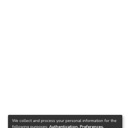
We collect and process your personal information for the
following purposes:
Authentication, Preferences,