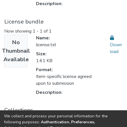
Description:
License bundle
Now showing
1 - 1 of 1
Name:
No
license.txt
Down
Thumbnail
load
Size:
Available
1.61 KB
Format:
Item-specific license agreed
upon to submission
Description:
Collections
We collect and process your personal information for the
Public Health 2 الصحة العامة
following purposes:
Authentication, Preferences,