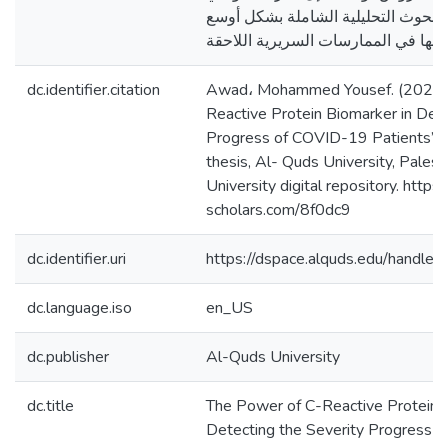
البحوث التحليلية الشاملة بشكل أوسع
يقها في الممارسات السريرية اللاحقة
dc.identifier.citation
Awad، Mohammed Yousef. (2024).
Reactive Protein Biomarker in Dete
Progress of COVID-19 Patients’ Il
thesis, Al- Quds University, Pales
University digital repository. https:
scholars.com/8f0dc9
dc.identifier.uri
https://dspace.alquds.edu/handl
dc.language.iso
en_US
dc.publisher
Al-Quds University
dc.title
The Power of C-Reactive Protein B
Detecting the Severity Progress 