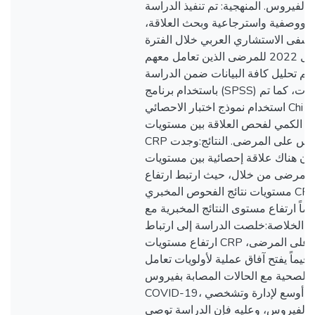
بالفيروس. المنهجية: تم تنفيذ الدراسة
ة ووصفية واسترجاعية وبحث العلاقة
ستشفى الاستشاري العربي خلال الفترة
ابريل 2020 وابريل 2022 للمرضى الذين تعامل معهم
تم تحليل كافة البيانات ضمن الدراسة
باستخدام برنامج (SPSS) لعرض وتحليل البيانات، كما تم
استخدام نموذج اختبار الاحصائي Chi Square Test لاختبار
ليل الكمي لفحص العلاقة بين مستويات
CRP وحدة تأثير الفيروس على المرضى. النتائج:وجدت
الدراسة أن هناك علاقة إحصائية بين مستويات
 المرضى من خلال، حيث ارتبط ارتفاع
مستويات نتائج الفحوص المخبري CRP مع سوء حالة
اً ارتفاع مستوى النتائج المخبرية مع
ة. الخلاصة:خلصت الدراسة إلى ارتباط
ارتفاع مستويات CRP مع حدة تأثير الفيروس على المرضى،
 قيماً يفتح آفاق عملية لأولويات تعامل
 الصحية مع الحالات المصابة بفيروس
COVID-19، كما تسهم في إدراك أوسع لإدارة وتشخصي
بالفيروس، وعليه فإن الدراسة توصي