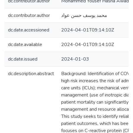
dc.contributor.author
Mohammed Yousef Hasna Awad
dc.contributor.author
محمد يوسف حسن عواد
dc.date.accessioned
2024-04-01T09:14:10Z
dc.date.available
2024-04-01T09:14:10Z
dc.date.issued
2024-01-03
dc.description.abstract
Background: Identification of COVI
high risk increases the risk of admi
care units (ICUs); mechanical venti
management (use of inotropic dialy
patient mortality can significantly 
management and resource allocation
This study seeks to identify reliab
patient outcomes, which has been cr
focuses on C-reactive protein (CRP)