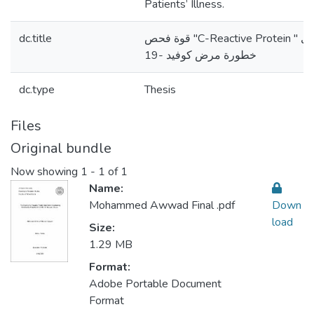
Patients’ Illness.
dc.title
قوة فحص "C-Reactive Protein " في اكتشاف مدى
خطورة مرض كوفيد -19
dc.type
Thesis
Files
Original bundle
Now showing
1 - 1 of 1
Name:
Mohammed Awwad Final .pdf
Down
load
Size:
1.29 MB
Format:
Adobe Portable Document
Format