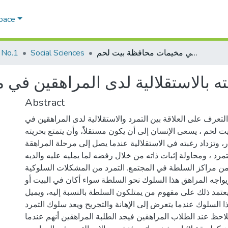
Space
التمرد وعلاقته بالاستقلالية لدى المراهقين في مخيمات محافظة بيت لحم
Social Sciences
 No.1
قته بالاستقلالية لدى المراهقين ف
Abstract
تعرف على العلاقة بين التمرد والاستقلالية لدى المراهقين في
ت لحم ، يسعى الإنسان إلى أن يكون مستقلاً، وأن يتمتع بحريته
ار، وتزداد رغبته في الاستقلالية عندما يصل إلى مرحلة المراهقة
تمرد ، ومحاولة إثبات ذاته من خلال رفضه لما يمليه عليه والديه
من مراكز السلطة في المجتمع. التمرد من المشكلات السلوكية
يواجه المراهق هذا السلوك نحو السلطة سواء أكان في البيت أو
يعتمد ذلك على مفهوم من يمتلكون السلطة بالنسبة إليه، ويميل
ذا السلوك عندما يتعرض إلى الإهانة والتجريح ويعد سلوك التمرد
حظ عند الطلاب المراهقين فيجد الطلبة المراهقين أنهم عندما