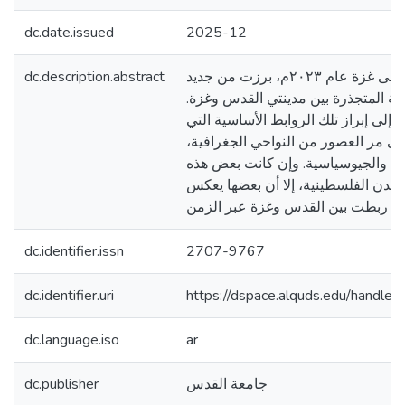
dc.date.issued
2025-12
dc.description.abstract
منذ الحرب الاسرائيلية على غزة عام ٢٠٢٣م، برزت من جديد
يخية المتجذرة بين مدينتي القدس وغزة
إلى إبراز تلك الروابط الأساسية التي
على مر العصور من النواحي الجغرافية
رية والجيوسياسية. وإن كانت بعض هذه
لمدن الفلسطينية، إلا أن بعضها يعكس
dc.identifier.issn
2707-9767
dc.identifier.uri
https://dspace.alquds.edu/handl
dc.language.iso
ar
dc.publisher
جامعة القدس