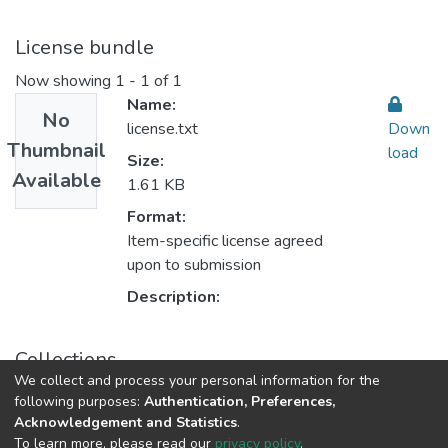
License bundle
Now showing
1 - 1 of 1
Name:
No
license.txt
Down
Thumbnail
load
Size:
Available
1.61 KB
Format:
Item-specific license agreed
upon to submission
Description:
Collections
We collect and process your personal information for the
العدد التاسع والعشرون .29
following purposes:
Authentication, Preferences,
Acknowledgement and Statistics
.
To learn more, please read our
privacy policy
.