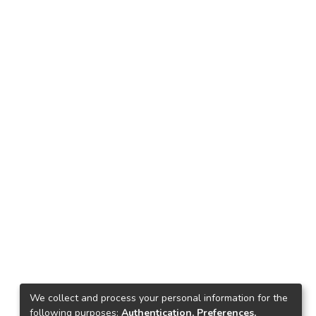
We collect and process your personal information for the
following purposes:
Authentication, Preferences,