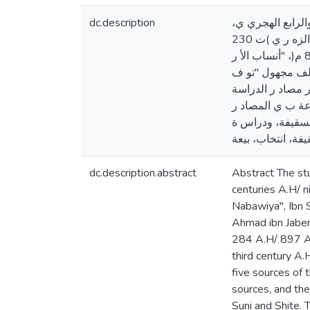
dc.description
والرابع الهجري ي
وهم: ابن اسحق ، محم د ب ن اسحق بن يسا ر ) ت 151 هـ/ 768 م(، "الس ي ة النبوية" ، ومحم د ب ن سع د بن منيع الزه ر ي )ت 230
هـ/ 844 م(، "كتاب الطبقات الك ريى" ، "الس ية النبوية"، والبلاذري، أحم د بن يح ي بن جاب ر ) ت 279 هـ/ 892 م(، "أنساب الأ ر
 ة والسياسة" لمؤلف مجهول "تو ف
والملوك ". تم اختيا ر مصاد ر الدراسة
زعة ب ي المصاد ر
السقيفة، ودراس ة
dc.description.abstract
Abstract The stu
centuries A.H/ n
Nabawiya", Ibn 
Ahmad ibn Jaber
284 A.H/ 897 A.
third century A.
five sources of 
sources, and the
Suni and Shite. 