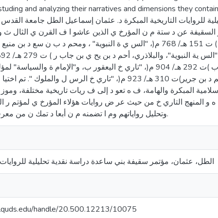
tuding and analyzing their narratives and dimensions they contain
لية للروايات التاريخية المبكرة د. عثمان إسماعيل الطل جامعة القدس
م ر السقيفة عن د ستة م ن المؤرخ ي الذين عاشو ا ف القرن ي الثال ث 
شاف"، واليعقور ب، أحم د بن أ ر ب يعقوب )ت 292 هـ/ 904 م(، "تاري خ اليعقور ب، و"الإمام
أواسط القرن الثالث الهجري"، والطريي، محم د بن جرير)ت 310 هـ/ 923 م(، "تاري خ الرس ل 
لإسلامية المبكرة والهامة، ف ه تعو د إلى ف ريات تاريخية مختلفة، ومو
ة ه و المنهج التاري خ من حيث عر ض روايات هؤلاء المؤرخ ي لمؤتم ر 
وتحليل رواياتهم وم ا تضمنه م ن أبعا د تمك ن من معرفة وجهات نظرهم.
الطل، عثمان، مؤتمر سقيفة بني ساعدة دراسة نقدية تحليلية للروايات ا
.alquds.edu/handle/20.500.12213/10075