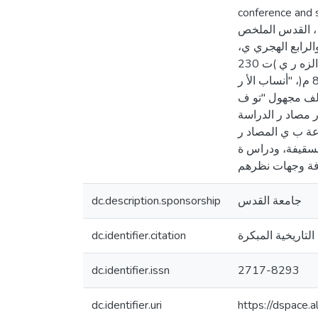
conference and s
 ، القدس الملخص
والرابع الهجري ي
وهم: ابن اسحق ، محم د ب ن اسحق بن يسا ر ) ت 151 هـ/ 768 م(، "الس ي ة النبوية" ، ومحم د ب ن سع د بن منيع الزه ر ي )ت 230
هـ/ 844 م(، "كتاب الطبقات الك ريى" ، "الس ية النبوية"، والبلاذري، أحم د بن يح ي بن جاب ر ) ت 279 هـ/ 892 م(، "أنساب الأ ر
 ة والسياسة" لمؤلف مجهول "تو ف
والملوك ". تم اختيا ر مصاد ر الدراسة
زعة ب ي المصاد ر
السقيفة، ودراس ة
dc.description.sponsorship
جامعة القدس
dc.identifier.citation
لتاريخية المبكرة
dc.identifier.issn
2717-8293
dc.identifier.uri
https://dspace