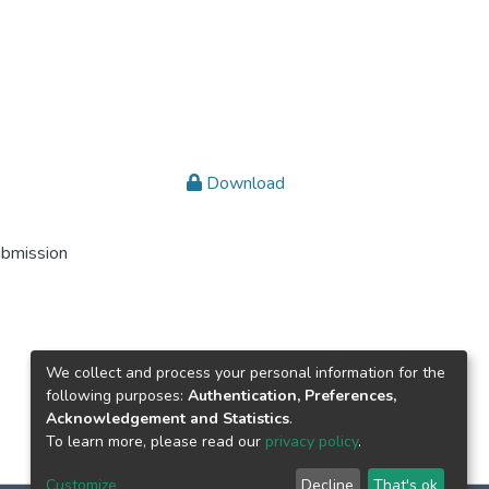
Download
ubmission
We collect and process your personal information for the
following purposes:
Authentication, Preferences,
Acknowledgement and Statistics
.
To learn more, please read our
privacy policy
.
Customize
Decline
That's ok