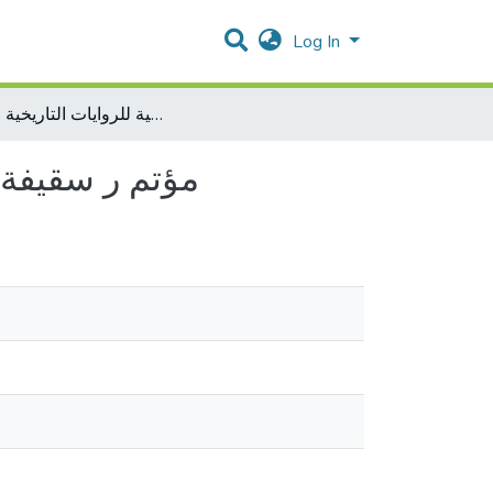
Log In
مؤتم ر سقيفة ب ن ساعدة دراسة نقدية تحليلية للروايات التاريخية المبكرة
مؤتم ر سقيفة ب