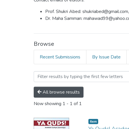
Contact emails of editors:
Prof. Shukri Abed: shukriabed@gmail.com,
Dr. Maha Samman: mahawad99@yahoo.
Browse
Recent Submissions
By Issue Date
Browsing Ya Quds! by Subj
All browse results
Now showing
1 - 1 of 1
Item
Ya Quds! Academ