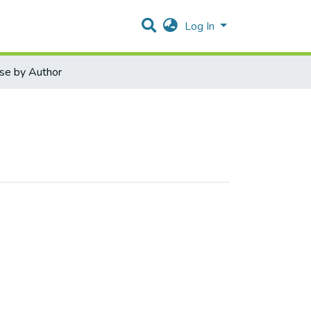
Log In
se by Author
ration إدارة الاعمال by Author "Abedelqader Mohammed Abdelqade