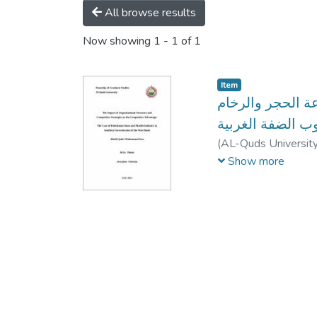
All browse results
Now showing
1 - 1 of 1
Item
عة الحجر والرخام
ب الضفة الغربية
(
AL-Quds Universit
حزبون
;
Mahmoud El J
Show more