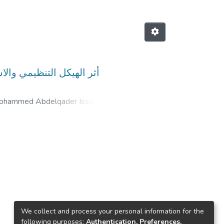
أثر الهيكل التنظيمي والا
ohammed Abdelqader Issa
;
سمير
We collect and process your personal information for the
following purposes:
Authentication, Preferences,