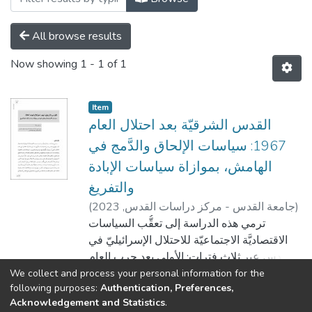
All browse results
Now showing
1 - 1 of 1
Item
القدس الشرقيّة بعد احتلال العام
1967: سياسات الإلحاق والدَّمج في
الهامش، بموازاة سياسات الإبادة
والتفريغ
)
جامعة القدس - مركز دراسات القدس,
2023
(
وليد سالم
ترمي هذه الدراسة إلى تعقُّب السياسات
الاقتصاديَّة الاجتماعيّة للاحتلال الإسرائيليّ في
القدس عبر ثلاثِ فترات: الأولى بعد حرب العام
1967 وحتى العام 2001، والتي أُرسيتْ
We collect and process your personal information for the
Show more
following purposes:
Authentication, Preferences,
وطُبّقتْ فيها سياسات التفريغ، وإلحاق الباقين
Acknowledgement and Statistics
.
بالاقتصاد والمؤسَّسات الإسرائيليَّة، وفصلهم عن