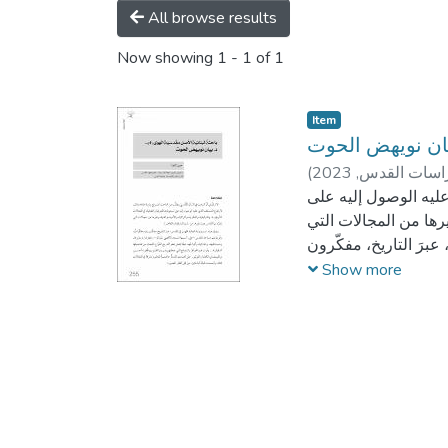
All browse results
Now showing
1 - 1 of 1
Item
راسات القدس,
2023
(
 عليه الوصول إليه على
غيرها من المجالات التي
عبرَ التاريخ، مفكّرون
وحاراتها، وأدراجُها،
Show more
ديرون القلم ويوظّفونه
بلةَ الباحثين، من كل
عيش معهم. وأما في هذا
تحت عينيها في القدس،
الهوى والهُوِيّة والانتماء، علماً بأن
هذا الانتماء الذي كبر
اته الفكريّة، بأشكالها