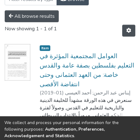
All browse results
Now showing
1 - 1 of 1
Item
العوامل المجتمعية المؤثرة في
التعليم بفلسطين بصفة عامة والقدس
خاصة: من العهد العثمانى وحتى
انتفاضة الأقصى
إيناس عبد الرحمن
;
أحمد العيسى
)
2019-01
(
سنعرض في هذه الورقة مشهداً للخليفة الدينية
والتاريخية للتعليم في القدس, وصولاً لفترة
الحكم العثماني, مروراً بالانتداب البريطاني
وحتى قيام دولة إسرائيل وبعدها دخول السلطة
We collect and process your personal information for the
Show more
following purposes:
Authentication, Preferences,
الفلسطينية إلى قطاع التعليم في القدس؛ مع
Acknowledgement and Statistics
.
التطرق إلى العوامل المؤثرة في التعليم في