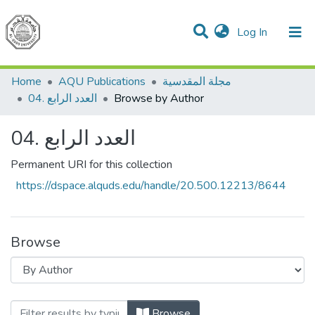
(current)
Log In
Communities & Collections
All of DSpace
مجلة المقدسية
AQU Publications
Home
Browse by Author
04. العدد الرابع
04. العدد الرابع
Permanent URI for this collection
https://dspace.alquds.edu/handle/20.500.12213/8644
Browse
Browse