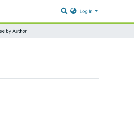
Log In
se by Author
tics الرياضيات التطبيقية by Author "Ala Abdelfatah Mustafa Shaqour"