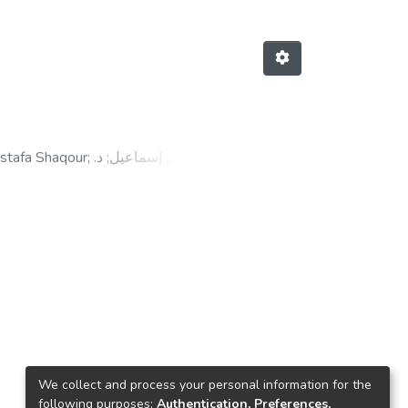
stafa Shaqour
;
د.
;
جميل إسماعيل
We collect and process your personal information for the
following purposes:
Authentication, Preferences,