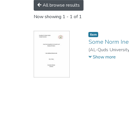
All browse results
Now showing
1 - 1 of 1
Item
Some Norm Ineq
(
AL-Quds Universit
د. عبد الحليم زيقان
;
ل
Show more