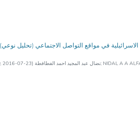
y,
2016-07-23
)
نضال عبد المجيد احمد الفطافطة
;
NIDAL A A AL
د. نظام ص
;
د. أحمد أبو دية