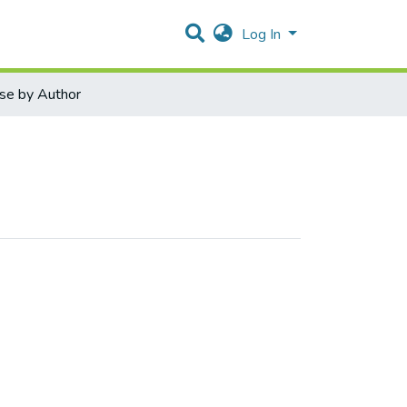
Log In
se by Author
ال by Author "Dr. Rashid Jayosi"