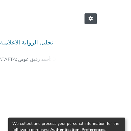
FATAFTA
;
أحمد رفيق عوض
;
Dr.
We collect and process your personal information for the
following purposes:
Authentication, Preferences,