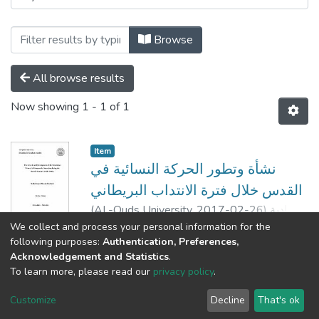
Browse
All browse results
Now showing
1 - 1 of 1
Item
نشأة وتطور الحركة النسائية في
القدس خلال فترة الانتداب البريطاني
(
AL-Quds University,
2017-02-26
)
نادية
عصام مصطفى حرحش
;
Nadia Issam Mustafa
We collect and process your personal information for the
Show more
following purposes:
Authentication, Preferences,
Harhash
;
د. نظمي
;
د. فدوى اللبدي
;
سليم تماري
Acknowledgement and Statistics
.
الجعبة
To learn more, please read our
privacy policy
.
Al-Quds University
copyright © 2002-2026
SKITCE
Cookie
Privacy
End User
Send
Customize
Decline
That's ok
settings
policy
Agreement
Feedback