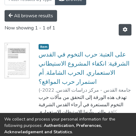
All browse results
Now showing
1 - 1 of 1
Item
على العتبة: حرب التخوم في القدس
الشرقية: انكفاء المشروع الاستيطاني
الاستعماري, الحرب الشاملة, أم
استمرار حرب المواقع؟
جامعة القدس - مركز دراسات القدس,
2022-
(
فاطمة وليد سالم الجعافرة
)
01
تهدف هذه الورقة إلى التحقق من مآلات حرب
التخوم المستعرة في أرجاء القدس الشرقية
كافة, والتي يشّنها الاستيطان الاستعماري
الإقتلاعي الإحلالي على الشعب الفلسطيني في
We collect and process your personal information for the
Show more
following purposes:
Authentication, Preferences,
المدينة. تفترض الورقة أن هذه المآلات تتضمن
Acknowledgement and Statistics
.
الاستمرار في المراوحة بين حرب المواقع