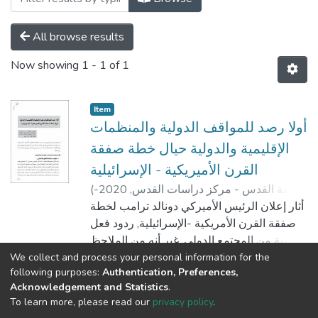
All browse results
Now showing
1 - 1 of 1
Item
أولا رصد للمواقف الدولية والمنظمات
الإقليمية والدولية حيال خطة صفقة
القرن الأميريكية - الإسرائيلية
جامعة القدس - مركز دراسات القدس,
2020-
(
منى أبو خضرة
;
صلاح الشميري
;
شريفة
)
01
أثار إعلان الرئيس الأميركي دونالد ترامب لخطة
شوادر
;
معتصم الشول
;
سارة سليم
صفقة القرن الأمريكية -الإسرائيلية, ردود فعل
متباينة من المجتمع الدولي, غير أنه من الملاحظ
بعد الرفض الفلسطيني والعربي لصفقة القرن,
We collect and process your personal information for the
Show more
following purposes:
Authentication, Preferences,
أن المواقف الدولية باتت تتجه نحو رفض
Acknowledgement and Statistics
.
الصفقة, في هذه الدراسة سيتم تناول هذه
To learn more, please read our
privacy policy
.
المواقف للمنظمات الإقليمية والدولية بمختلف
Al-Quds University
copyright © 2002-2026
SKITCE